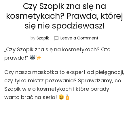
Czy Szopik zna się na
kosmetykach? Prawda, której
się nie spodziewasz!
on
by
Szopik
Leave a Comment
Czy
„Czy Szopik zna się na kosmetykach? Oto
Szopik
zna
prawda!”
się
na
Czy nasza maskotka to ekspert od pielęgnacji,
kosmetykach?
czy tylko mistrz pozowania? Sprawdzamy, co
Prawda,
której
Szopik wie o kosmetykach i które porady
się
warto brać na serio!
nie
spodziewasz!