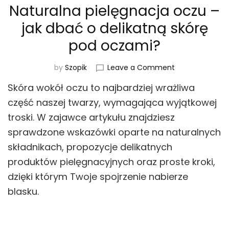
Naturalna pielęgnacja oczu –
jak dbać o delikatną skórę
pod oczami?
on
by
Szopik
Leave a Comment
Naturalna
Skóra wokół oczu to najbardziej wrażliwa
pielęgnacja
oczu
część naszej twarzy, wymagająca wyjątkowej
–
troski. W zajawce artykułu znajdziesz
jak
sprawdzone wskazówki oparte na naturalnych
dbać
o
składnikach, propozycje delikatnych
delikatną
produktów pielęgnacyjnych oraz proste kroki,
skórę
pod
dzięki którym Twoje spojrzenie nabierze
oczami?
blasku.