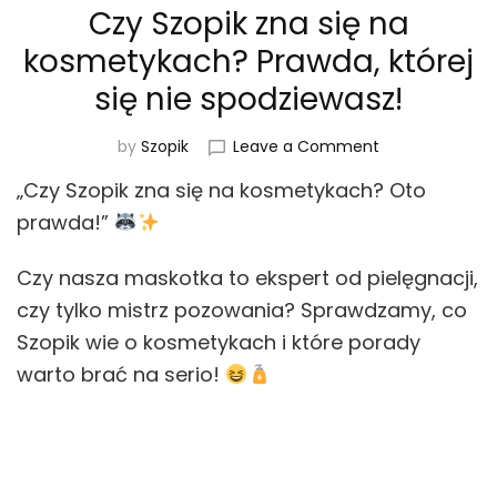
Czy Szopik zna się na
kosmetykach? Prawda, której
się nie spodziewasz!
on
by
Szopik
Leave a Comment
Czy
„Czy Szopik zna się na kosmetykach? Oto
Szopik
zna
prawda!”
się
na
Czy nasza maskotka to ekspert od pielęgnacji,
kosmetykach?
czy tylko mistrz pozowania? Sprawdzamy, co
Prawda,
której
Szopik wie o kosmetykach i które porady
się
warto brać na serio!
nie
spodziewasz!