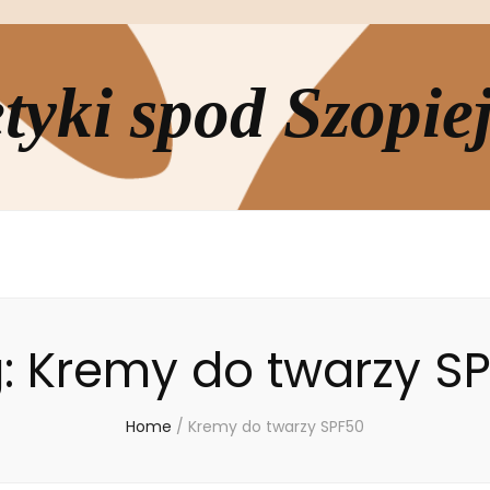
yki spod Szopie
:
Kremy do twarzy S
Home
/
Kremy do twarzy SPF50