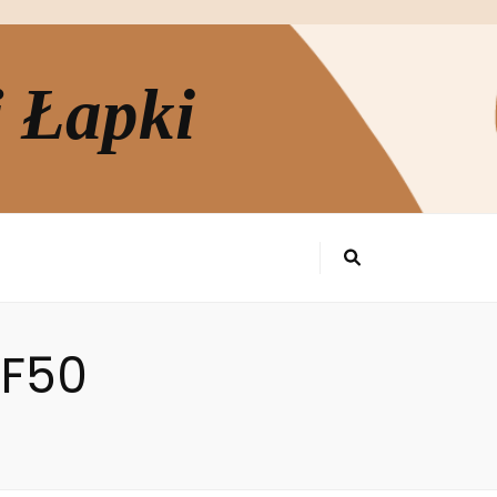
j Łapki
PF50