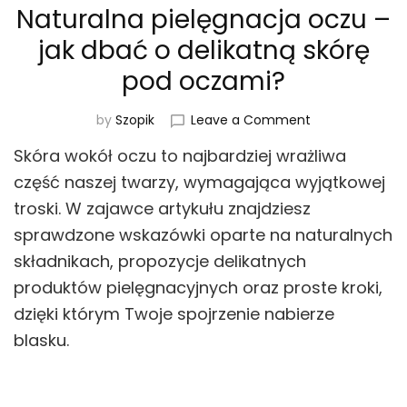
Naturalna pielęgnacja oczu –
jak dbać o delikatną skórę
pod oczami?
on
by
Szopik
Leave a Comment
Naturalna
Skóra wokół oczu to najbardziej wrażliwa
pielęgnacja
oczu
część naszej twarzy, wymagająca wyjątkowej
–
troski. W zajawce artykułu znajdziesz
jak
sprawdzone wskazówki oparte na naturalnych
dbać
o
składnikach, propozycje delikatnych
delikatną
produktów pielęgnacyjnych oraz proste kroki,
skórę
pod
dzięki którym Twoje spojrzenie nabierze
oczami?
blasku.